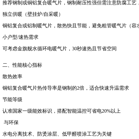
推荐钢制或铜铝复合暖气片，钢制耐压性强但需注意防腐工艺，
‌独立供暖（壁挂炉/自采暖）‌
铜铝复合或铝制暖气片，散热快且节能，避免粗管暖气片（容水
‌小户型/速热需求‌
可考虑金旗舰水循环电暖气片，30秒速热且节省空间‌
二、性能核心指标
‌散热效率‌
铜铝复合暖气片热传导率是钢制的2倍，适合快速升温需求‌
‌节能等级‌
认准国家一级能效标识，搭配智能温控可省电20%以上‌
‌ 与环保‌
水电分离技术、防烫涂层、低甲醛喷涂工艺为关键‌