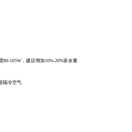
-105W，建议增加10%-20%富余量‌
阻隔冷空气‌