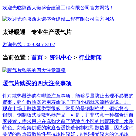
欢迎光临陕西太诺盛合建设工程有限公司官方网站！
太诺暖通 专业生产暖气片
咨询热线：029-84518102
当前位置：
首页
>
资讯中心
>
行业新闻
暖气片购买的四大注意事项
针对散热器选购有哪些注意事项，能够尽量防止出现不必要的
费事，延伸散热器运用寿命呢？下面小编就来简略说说。1、
现在市场上散热器类型很多，常见的是钢制柱式、铜铝复合、
铝制、钢制板式等散热器产品，可是，并非恣意一种都合适自
家装置，需求用户在选购之前了解地点小区的供暖环境、水质
特色。如会集供暖的家庭合适挑选钢制柱型散热器，因为这种
类型的散热器散热性与抗压性较好，能够接受较大的体系压