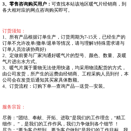
3、零售咨询购买用户：
可查找本站该地区暖气片经销商，到
各大相对应的网点咨询购买即可。
订货须知：
1、所有产品根据订单生产，订货周期为7-15天，已经生产的
订单不允许改单/撤单/退单等情况，请与理解!(特殊需求请与
订单人员洽谈协商好)
2、定做前要与厂家沟通好暖气片的型号、颜色、数量、及暖
气片进出水方式。
3、暖气片属于重物无法使用快递，均采用物流配货的方式，
由公司发货，所产生的运费由经销商、工程采购人员到付，本
公司会在发货后通知其买家具体数额。
4、订货流程：订购下单—查询产品—送货—安装。
服务宗旨：
尽善：“团结、奉献、开拓、进取”是我们的工作理念，“精工
细作， ”，是我们的工作作风，我们力争做到各个细节 ！
尽力：“要为客户想到，要为客户做到”是我们的工作目标，我