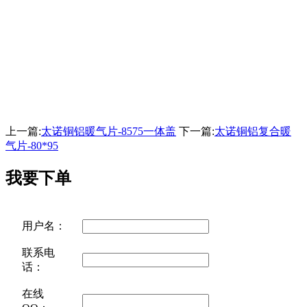
上一篇:
太诺铜铝暖气片-8575一体盖
下一篇:
太诺铜铝复合暖
气片-80*95
我要下单
用户名：
联系电
话：
在线