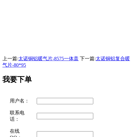
上一篇:
太诺铜铝暖气片-8575一体盖
下一篇:
太诺铜铝复合暖
气片-80*95
我要下单
用户名：
联系电
话：
在线